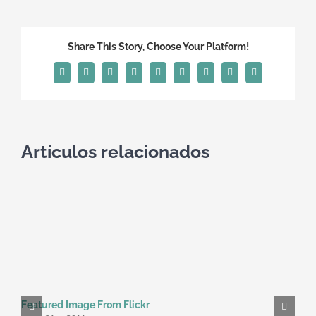
Video
Share This Story, Choose Your Platform!
Facebook
X
Reddit
LinkedIn
WhatsApp
Tumblr
Pinterest
Vk
Correo
electrónico
Artículos relacionados
Featured Image From Flickr