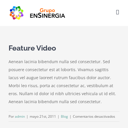
Saltar
al
contenido
Feature Video
Aenean lacinia bibendum nulla sed consectetur. Sed
posuere consectetur est at lobortis. Vivamus sagittis
lacus vel augue laoreet rutrum faucibus dolor auctor.
Morbi leo risus, porta ac consectetur ac, vestibulum at
eros. Nullam id dolor id nibh ultricies vehicula ut id elit.
Aenean lacinia bibendum nulla sed consectetur.
en
Por
admin
|
mayo 21st, 2011
|
Blog
|
Comentarios desactivados
Feature