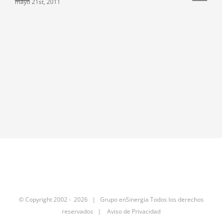
mayo 21st, 2011
F
m
© Copyright 2002 -
2026 | Grupo enSinergia Todos los derechos
reservados |
Aviso de Privacidad